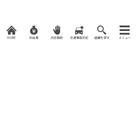
コ
ナ
ン
ビ
テ
ゲ
ン
ー
ツ
シ
へ
ョ
HOME
料金表
対応施術
交通事故対応
店舗を探す
メニュー
ス
ン
キ
に
ッ
移
高城院長も姿勢改善と身体を変
プ
動
える事に挑戦中！
HOME
お知らせ
新着情報
高城院長も姿勢改善と身体を変える事に挑戦中！