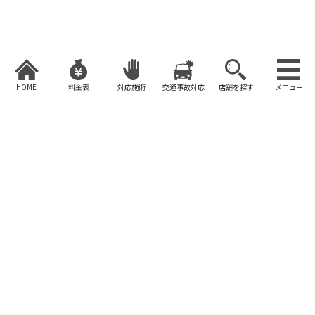
コ
ナ
ン
ビ
テ
ゲ
ン
ー
ツ
シ
へ
ョ
HOME
料金表
対応施術
交通事故対応
店舗を探す
メニュー
ス
ン
キ
に
ッ
移
【告知第２弾】６月の健康運動
プ
動
教室。鍼灸師高城が快眠のツボ
をお伝えします！
HOME
お知らせ
健康運動教室
【告知第２弾】６月の健康運動教室。鍼灸師高城が快眠のツボをお伝えしま
す！