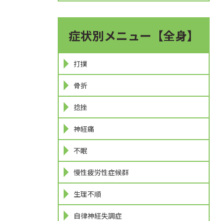
症状別メニュー【全身】
打撲
骨折
捻挫
神経痛
不眠
慢性疲労性症候群
生理不順
自律神経失調症