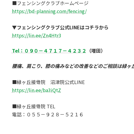
■フェンシングクラブホームページ
https://bd-planning.com/fencing/
▼フェンシングクラブ公式LINEはコチラから
https://lin.ee/Zn4Htr3
Tel：０９０－４７１７－４２３２
（増田）
腰痛、肩こり、膝の痛みなどの改善などのご相談は緑ヶ
■緑ヶ丘接骨院 沼津院公式LINE
https://lin.ee/ba3iQtZ
■緑ヶ丘接骨院 TEL
電話：０５５－９２８－５２１６