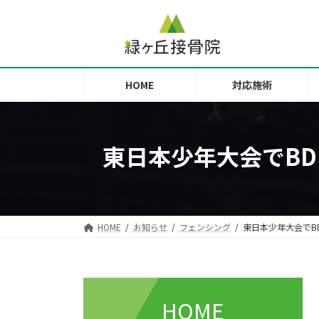
コ
ナ
ン
ビ
テ
ゲ
ン
ー
ツ
シ
HOME
対応施術
へ
ョ
ス
ン
キ
に
ッ
移
東日本少年大会でB
プ
動
HOME
お知らせ
フェンシング
東日本少年大会でB
HOME