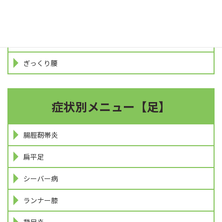
肩こり
ヘルニア
ぎっくり腰
症状別メニュー【足】
腸脛靭帯炎
扁平足
シーバー病
ランナー膝
鵞足炎