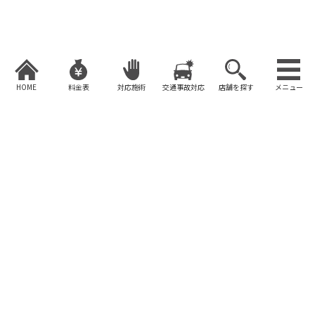
コ
ナ
ン
ビ
テ
ゲ
ン
ー
ツ
シ
へ
ョ
HOME
料金表
対応施術
交通事故対応
店舗を探す
メニュー
ス
ン
キ
に
ッ
移
プ
動
症状別メニュー【足】
HOME
症状別メニュー【足】
腸脛靭帯炎
2023年4月8日
腸脛靭帯炎 腸脛靭帯炎とは 腸脛靭帯炎とは、
足首の内側にある腸脛靭帯の炎症です。脛骨と